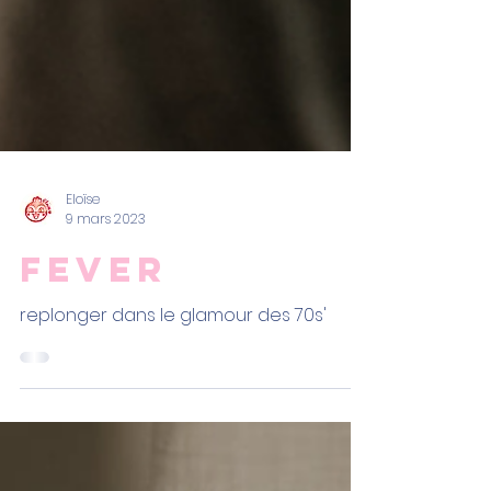
Eloïse
9 mars 2023
FEVER
replonger dans le glamour des 70s'