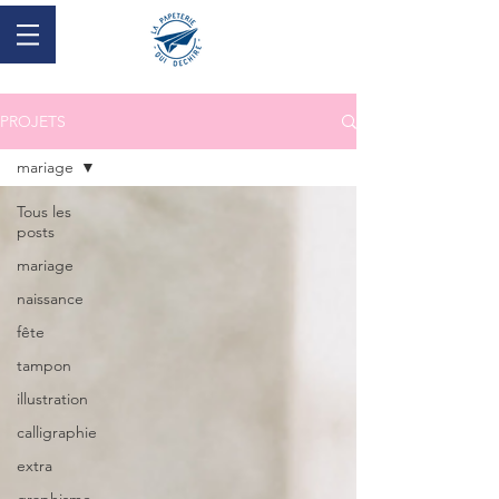
PROJETS
mariage
Tous les
posts
mariage
naissance
fête
tampon
illustration
calligraphie
extra