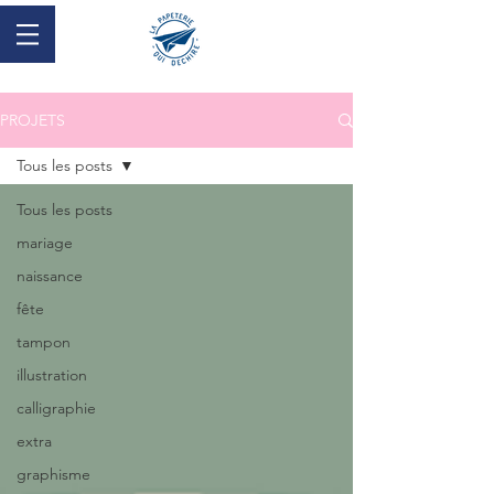
PROJETS
Tous les posts
Tous les posts
mariage
naissance
fête
tampon
illustration
calligraphie
extra
graphisme