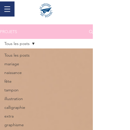
PROJETS
Tous les posts
Tous les posts
mariage
naissance
fête
tampon
illustration
calligraphie
extra
graphisme