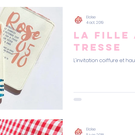
Eloïse
4 oct. 2019
La fille
tresse
L'invitation coiffure et h
Eloïse
11 juin 2018