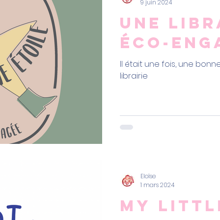
9 juin 2024
Une libr
éco-eng
Il était une fois, une bonn
librairie
Eloïse
1 mars 2024
My littl