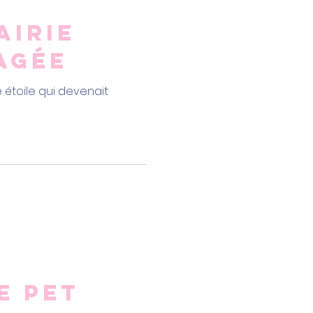
airie
agée
e étoile qui devenait
e pet