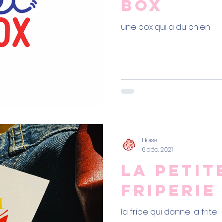
box
une box qui a du chien
Eloïse
6 déc. 2021
la petit
friperie
la fripe qui donne la frite