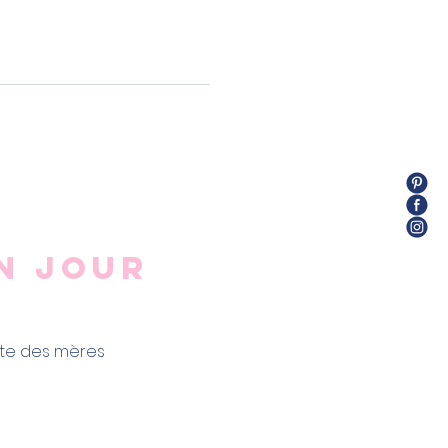
n jour
ête des mères