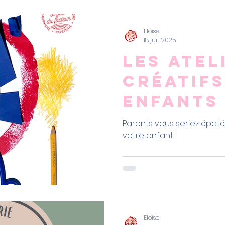
Eloïse
18 juil. 2025
Les atel
créatif
enfants
Parents vous seriez épat
votre enfant !
Eloïse