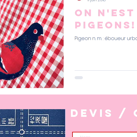
on n'est
pigeons!
Pigeon n. m. : éboueur urb
devis /