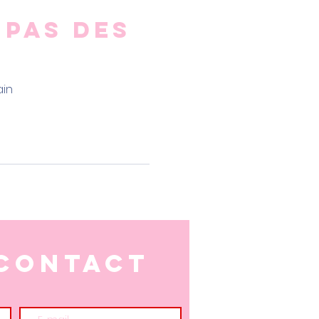
 pas des
ain
 contact