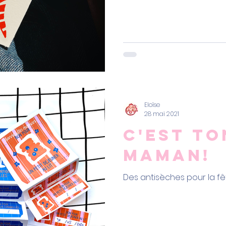
Eloïse
28 mai 2021
c'est to
maman!
Des antisèches pour la f