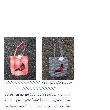
/////////////////////// 
 l’envers du décor 
///////////////////////
La 
sérigraphie
 (du latin 
sericum
 la 
soie
et du grec 
graphein
 l’
écriture
) est une 
technique d’
imprimerie
 qui utilise des 