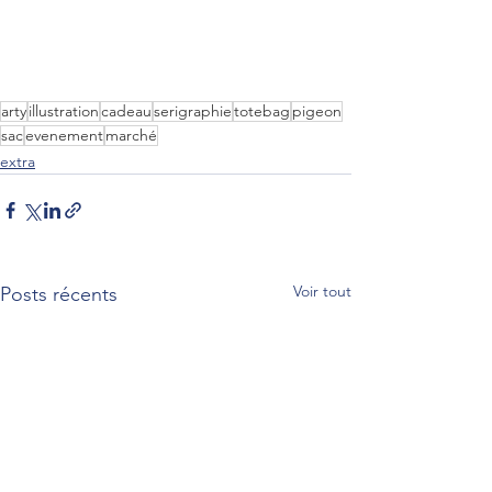
arty
illustration
cadeau
serigraphie
totebag
pigeon
sac
evenement
marché
extra
Voir tout
Posts récents