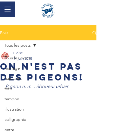
Post
Tous les posts
Eloïse
Tous les posts
11 juin 2018
on n'est pas
mariage
des pigeons!
naissance
Pigeon n. m. : éboueur urbain
fête
tampon
illustration
calligraphie
extra