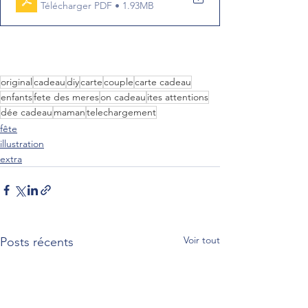
Télécharger PDF • 1.93MB
original
cadeau
diy
carte
couple
carte cadeau
enfants
fete des meres
on cadeau
ites attentions
dée cadeau
maman
telechargement
fête
illustration
extra
Voir tout
Posts récents