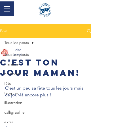
Post
Tous les posts
Eloïse
Tous les posts
28 mai 2021
c'est ton
mariage
jour maman!
naissance
fête
C'est un peu sa fête tous les jours mais 
tampon
ce jour-là encore plus !
illustration
calligraphie
extra